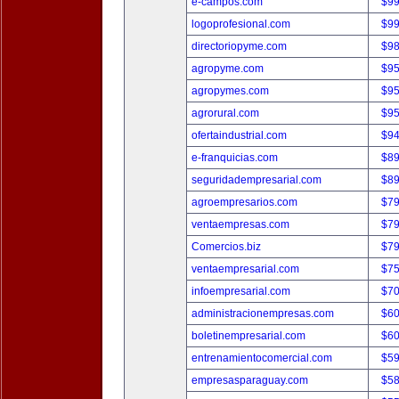
e-campos.com
$9
logoprofesional.com
$9
directoriopyme.com
$9
agropyme.com
$9
agropymes.com
$9
agrorural.com
$9
ofertaindustrial.com
$9
e-franquicias.com
$8
seguridadempresarial.com
$8
agroempresarios.com
$7
ventaempresas.com
$7
Comercios.biz
$7
ventaempresarial.com
$7
infoempresarial.com
$7
administracionempresas.com
$6
boletinempresarial.com
$6
entrenamientocomercial.com
$5
empresasparaguay.com
$5