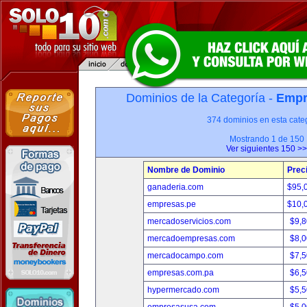
Dominios de la Categoría -
Empr
374 dominios en esta categ
Mostrando 1 de 150
Ver siguientes 150 >>
Nombre de Dominio
Prec
ganaderia.com
$95,
empresas.pe
$10,
mercadoservicios.com
$9,
mercadoempresas.com
$8,
mercadocampo.com
$7,
empresas.com.pa
$6,
hypermercado.com
$5,