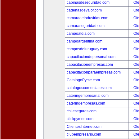
cabinasdeseguridad.com
Ofe
cadenasdevalor.com
Ofe
camaradeindustrias.com
Ofe
camaraseguridad.com
Ofe
campoaldia.com
Ofe
campoargentina.com
Ofe
camposdeluruguay.com
Ofe
capacitaciondepersonal.com
Ofe
capacitacionempresas.com
Ofe
capacitacionparaempresas.com
Ofe
CatalogoPyme.com
Ofe
catalogoscomerciales.com
Ofe
cateringempresarial.com
Ofe
cateringempresas.com
Ofe
chileseguros.com
Ofe
clickpymes.com
Ofe
ClientesInternet.com
Ofe
clubempresario.com
Ofe