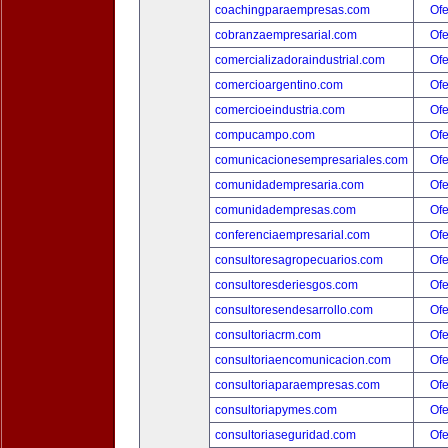
coachingparaempresas.com
Ofe
cobranzaempresarial.com
Ofe
comercializadoraindustrial.com
Ofe
comercioargentino.com
Ofe
comercioeindustria.com
Ofe
compucampo.com
Ofe
comunicacionesempresariales.com
Ofe
comunidadempresaria.com
Ofe
comunidadempresas.com
Ofe
conferenciaempresarial.com
Ofe
consultoresagropecuarios.com
Ofe
consultoresderiesgos.com
Ofe
consultoresendesarrollo.com
Ofe
consultoriacrm.com
Ofe
consultoriaencomunicacion.com
Ofe
consultoriaparaempresas.com
Ofe
consultoriapymes.com
Ofe
consultoriaseguridad.com
Ofe