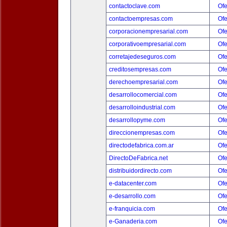
contactoclave.com
Ofe
contactoempresas.com
Ofe
corporacionempresarial.com
Ofe
corporativoempresarial.com
Ofe
corretajedeseguros.com
Ofe
creditosempresas.com
Ofe
derechoempresarial.com
Ofe
desarrollocomercial.com
Ofe
desarrolloindustrial.com
Ofe
desarrollopyme.com
Ofe
direccionempresas.com
Ofe
directodefabrica.com.ar
Ofe
DirectoDeFabrica.net
Ofe
distribuidordirecto.com
Ofe
e-datacenter.com
Ofe
e-desarrollo.com
Ofe
e-franquicia.com
Ofe
e-Ganaderia.com
Ofe