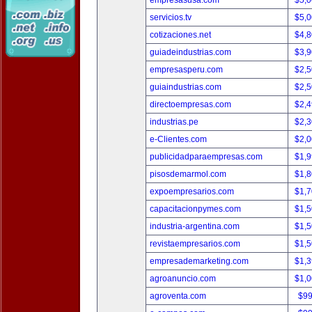
empresasusa.com
$5,
servicios.tv
$5,
cotizaciones.net
$4,
guiadeindustrias.com
$3,
empresasperu.com
$2,
guiaindustrias.com
$2,
directoempresas.com
$2,
industrias.pe
$2,
e-Clientes.com
$2,
publicidadparaempresas.com
$1,
pisosdemarmol.com
$1,
expoempresarios.com
$1,
capacitacionpymes.com
$1,
industria-argentina.com
$1,
revistaempresarios.com
$1,
empresademarketing.com
$1,
agroanuncio.com
$1,
agroventa.com
$9