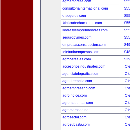
agroempresa.com
$5
consultoriainternacional.com
$5
e-seguros.com
$5
fabricadechocolates.com
$5
lideresyemprendedores.com
$5
seguropymes.com
$5
empresasconstruccion.com
$4
telefoniaempresas.com
$4
agrocereales.com
$3
accesoriosindustriales.com
Ofe
agenciafotografica.com
Ofe
agrodirectorio.com
Ofe
agroempresario.com
Ofe
agroindice.com
Ofe
agromaquinas.com
Ofe
agromercado.net
Ofe
agrosector.com
Ofe
agrosubasta.com
Ofe