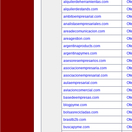
alquilerdeherramientas.com
Ofe
alquilerdestands.com
Ofe
ambitoempresarial.com
Ofe
analistasempresariales.com
Ofe
areadecomunicacion.com
Ofe
areagestion.com
Ofe
argentinaproducts.com
Ofe
argentinapymes.com
Ofe
asesoresempresarios.com
Ofe
asociacionempresaria.com
Ofe
asociacionempresarial.com
Ofe
aulaempresarial.com
Ofe
aviacioncomercial.com
Ofe
basedeempresas.com
Ofe
blogpyme.com
Ofe
bolsasrecicladas.com
Ofe
brasilb2b.com
Ofe
buscapyme.com
Ofe