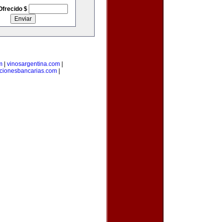
Ofrecido $
m
|
vinosargentina.com
|
cionesbancarias.com
|