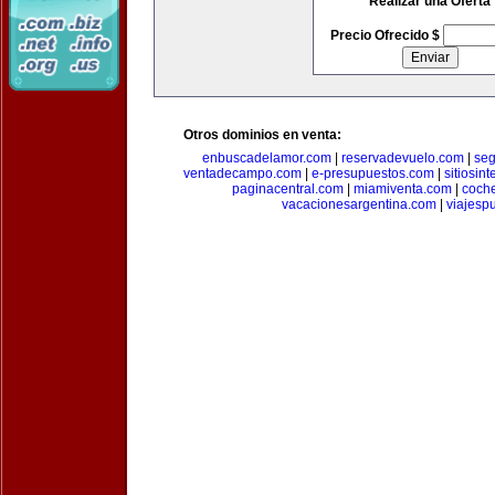
Realizar una Oferta
Precio Ofrecido $
Otros dominios en venta:
enbuscadelamor.com
|
reservadevuelo.com
|
se
ventadecampo.com
|
e-presupuestos.com
|
sitiosin
paginacentral.com
|
miamiventa.com
|
coch
vacacionesargentina.com
|
viajesp