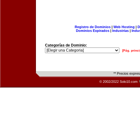
Registro de Dominios
|
Web Hosting
|
D
Dominios Expirados
|
Industrias
|
Indu
Categorías de Dominio:
[Pág. princi
** Precios expre
© 2002/2022 Solo10.com