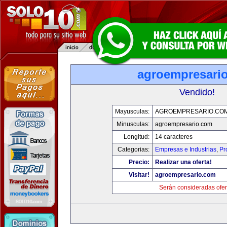
agroempresari
Vendido!
Mayusculas:
AGROEMPRESARIO.CO
Minusculas:
agroempresario.com
Longitud:
14 caracteres
Categorias:
Empresas e Industrias
,
Pr
Precio:
Realizar una oferta!
Visitar!
agroempresario.com
Serán consideradas ofer