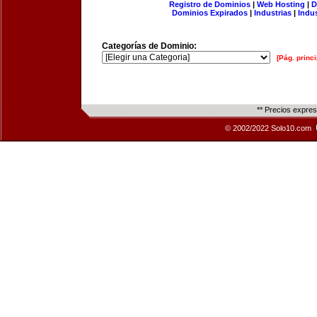
Registro de Dominios
|
Web Hosting
|
D
Dominios Expirados
|
Industrias
|
Indu
Categorías de Dominio:
[Pág. princi
** Precios expre
© 2002/2022 Solo10.com