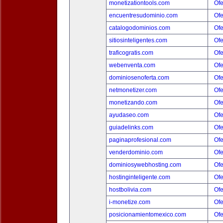
monetizationtools.com
Ofe
encuentresudominio.com
Ofe
catalogodominios.com
Ofe
sitiosinteligentes.com
Ofe
traficogratis.com
Ofe
webenventa.com
Ofe
dominiosenoferta.com
Ofe
netmonetizer.com
Ofe
monetizando.com
Ofe
ayudaseo.com
Ofe
guiadelinks.com
Ofe
paginaprofesional.com
Ofe
venderdominio.com
Ofe
dominiosywebhosting.com
Ofe
hostinginteligente.com
Ofe
hostbolivia.com
Ofe
i-monetize.com
Ofe
posicionamientomexico.com
Ofe