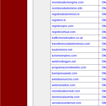
monetizationengine.com
Ofe
nombresdedominio.info
Ofe
registrodedominios.tv
Ofe
registros.tv
Ofe
registrospro.com
Ofe
registrovirtual.com
Ofe
trafficmonetization.co.uk
Ofe
transferenciadedominios.com
Ofe
tusdominios.net
Ofe
turismoenperu.com
Ofe
webhostingpro.net
Ofe
programaciondewebs.com
Ofe
tuempresaweb.com
Ofe
webdeanuncios.com
Ofe
webmonetize.com
Ofe
monetizationclub.com
Ofe
dominioalaventa.com
Ofe
servidoresinternet.com
Ofe