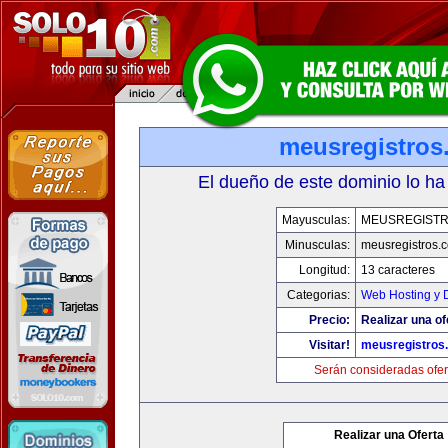
meusregistros
El dueño de este dominio lo ha
Mayusculas:
MEUSREGIST
Minusculas:
meusregistros.
Longitud:
13 caracteres
Categorias:
Web Hosting y 
Precio:
Realizar una of
Visitar!
meusregistros
Serán consideradas ofer
Realizar una Oferta