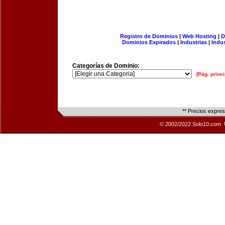
Registro de Dominios
|
Web Hosting
|
D
Dominios Expirados
|
Industrias
|
Indu
Categorías de Dominio:
[Pág. princi
** Precios expre
© 2002/2022 Solo10.com