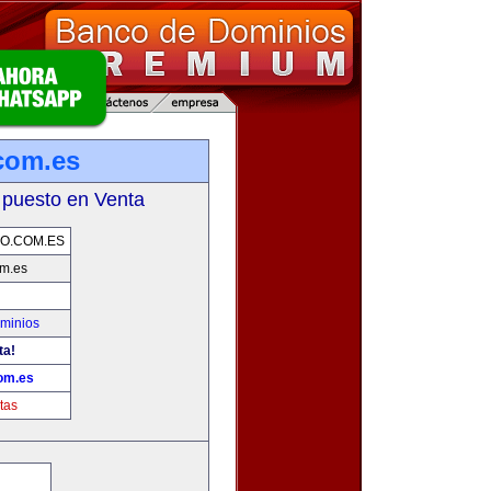
com.es
 puesto en Venta
O.COM.ES
om.es
minios
ta!
om.es
tas