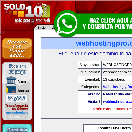
webhostingpro.
El dueño de este dominio lo ha
Mayusculas:
WEBHOSTINGPR
Minusculas:
webhostingpro.c
Longitud:
13 caracteres
Categorias:
Web Hosting y Do
Precio:
Realizar una ofer
Visitar!
webhostingpro.c
Serán consideradas ofer
Realizar una Oferta