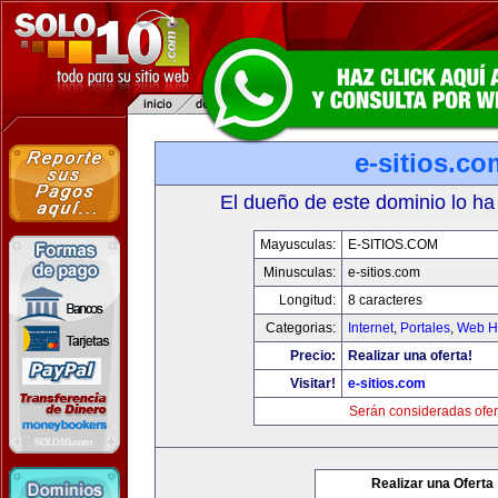
e-sitios.co
El dueño de este dominio lo ha
Mayusculas:
E-SITIOS.COM
Minusculas:
e-sitios.com
Longitud:
8 caracteres
Categorias:
Internet
,
Portales
,
Web Ho
Precio:
Realizar una oferta!
Visitar!
e-sitios.com
Serán consideradas ofer
Realizar una Oferta