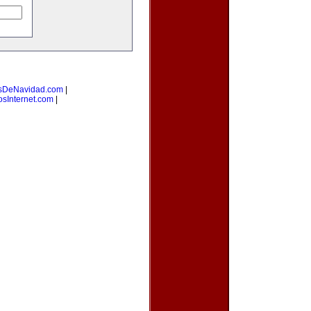
sDeNavidad.com
|
osInternet.com
|