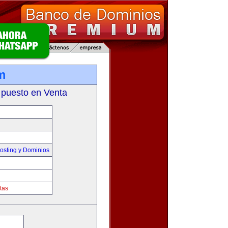
m
 puesto en Venta
sting y Dominios
tas