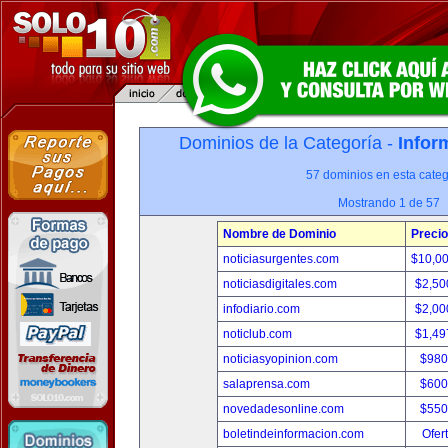
Dominios de la Categoría -
Infor
57 dominios en esta categ
Mostrando 1 de 57
Nombre de Dominio
Precio
noticiasurgentes.com
$10,0
noticiasdigitales.com
$2,50
infodiario.com
$2,00
noticlub.com
$1,49
noticiasyopinion.com
$980
salaprensa.com
$600
novedadesonline.com
$550
boletindeinformacion.com
Ofer