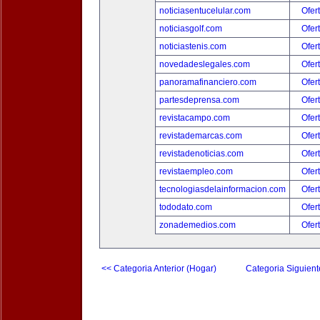
noticiasentucelular.com
Ofer
noticiasgolf.com
Ofer
noticiastenis.com
Ofer
novedadeslegales.com
Ofer
panoramafinanciero.com
Ofer
partesdeprensa.com
Ofer
revistacampo.com
Ofer
revistademarcas.com
Ofer
revistadenoticias.com
Ofer
revistaempleo.com
Ofer
tecnologiasdelainformacion.com
Ofer
tododato.com
Ofer
zonademedios.com
Ofer
<< Categoria Anterior (Hogar)
Categoria Siguient