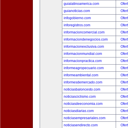
guialatinoamerica.com
Ofer
guianoticias.com
Ofer
infogobierno.com
Ofer
inforegistros.com
Ofer
informacioncomercial.com
Ofer
informaciondenegocios.com
Ofer
informacionexclusiva.com
Ofer
informacionmundial.com
Ofer
informacionpractica.com
Ofer
informeagropecuario.com
Ofer
informeambiental.com
Ofer
informesdemercado.com
Ofer
noticiasbaloncesto.com
Ofer
noticiasciclismo.com
Ofer
noticiasdeeconomia.com
Ofer
noticiasdiarias.com
Ofer
noticiasempresariales.com
Ofer
noticiasendirecto.com
Ofer