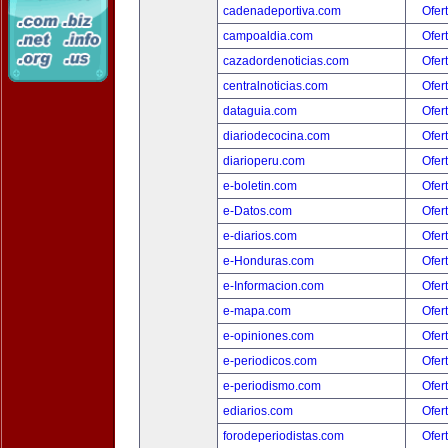
cadenadeportiva.com
Ofer
campoaldia.com
Ofer
cazadordenoticias.com
Ofer
centralnoticias.com
Ofer
dataguia.com
Ofer
diariodecocina.com
Ofer
diarioperu.com
Ofer
e-boletin.com
Ofer
e-Datos.com
Ofer
e-diarios.com
Ofer
e-Honduras.com
Ofer
e-Informacion.com
Ofer
e-mapa.com
Ofer
e-opiniones.com
Ofer
e-periodicos.com
Ofer
e-periodismo.com
Ofer
ediarios.com
Ofer
forodeperiodistas.com
Ofer