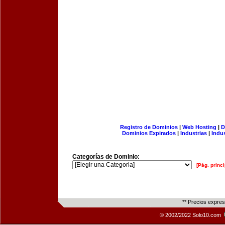
Registro de Dominios
|
Web Hosting
|
D
Dominios Expirados
|
Industrias
|
Indu
Categorías de Dominio:
[Pág. princi
** Precios expre
© 2002/2022 Solo10.com