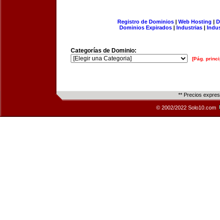
Registro de Dominios
|
Web Hosting
|
D
Dominios Expirados
|
Industrias
|
Indu
Categorías de Dominio:
[Pág. princi
** Precios expre
© 2002/2022 Solo10.com