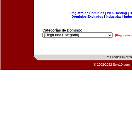
Registro de Dominios
|
Web Hosting
|
D
Dominios Expirados
|
Industrias
|
Indu
Categorías de Dominio:
[Pág. princi
** Precios expre
© 2002/2022 Solo10.com