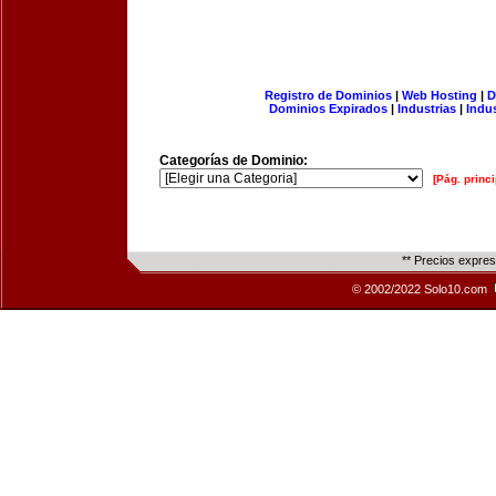
Registro de Dominios
|
Web Hosting
|
D
Dominios Expirados
|
Industrias
|
Indu
Categorías de Dominio:
[Pág. princi
** Precios expre
© 2002/2022 Solo10.com