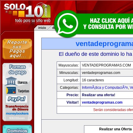
ventadeprogram
El dueño de este dominio lo ha
Mayusculas:
VENTADEPROGRAMAS.COM
Minusculas:
ventadeprogramas.com
Longitud:
16 caracteres
Categorias:
InformÃ¡tica y ComputaciÃ³n
,
V
Precio:
Realizar una oferta!
Visitar!
ventadeprogramas.com
Serán consideradas ofer
Realizar una Oferta