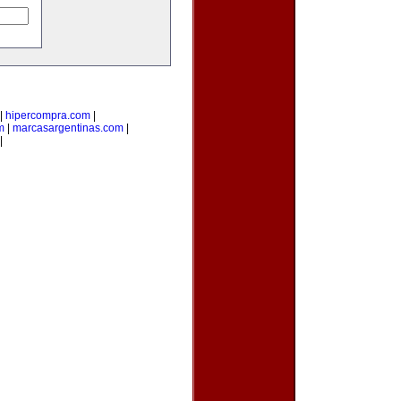
|
hipercompra.com
|
m
|
marcasargentinas.com
|
|