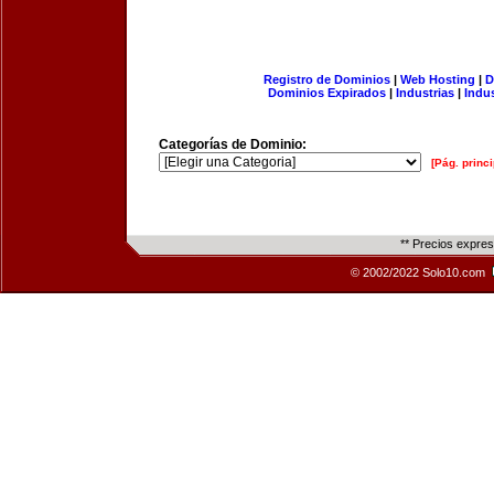
Registro de Dominios
|
Web Hosting
|
D
Dominios Expirados
|
Industrias
|
Indu
Categorías de Dominio:
[Pág. princi
** Precios expre
© 2002/2022 Solo10.com