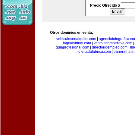
Precio Ofrecido $
Otros dominios en venta:
vehiculosenalquiler.com
|
agenciafotografica.c
laguiavirtual.com
|
ventajacompetitiva.com
|
guiaprofesional.com
|
directorioempleo.com
|
li
ofertadafabrica.com
|
panoramafin