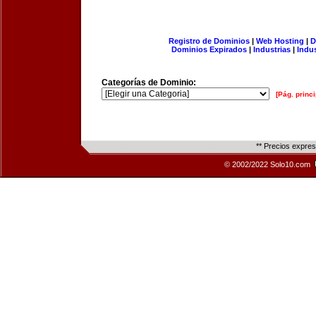
Registro de Dominios
|
Web Hosting
|
D
Dominios Expirados
|
Industrias
|
Indu
Categorías de Dominio:
[Pág. princi
** Precios expre
© 2002/2022 Solo10.com