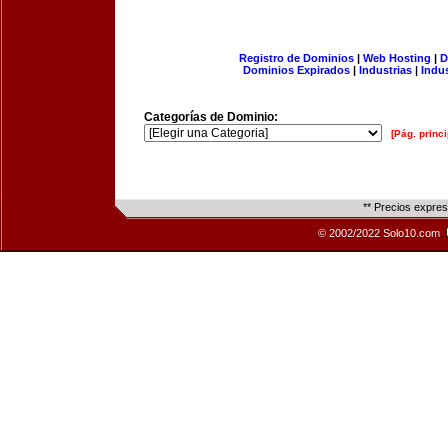
Registro de Dominios
|
Web Hosting
|
D
Dominios Expirados
|
Industrias
|
Indu
Categorías de Dominio:
[Pág. princi
** Precios expre
© 2002/2022 Solo10.com