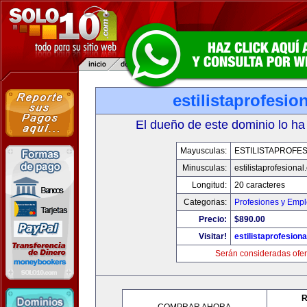
estilistaprofesio
El dueño de este dominio lo ha
Mayusculas:
ESTILISTAPROFE
Minusculas:
estilistaprofesiona
Longitud:
20 caracteres
Categorias:
Profesiones y Emp
Precio:
$890.00
Visitar!
estilistaprofesion
Serán consideradas ofer
R