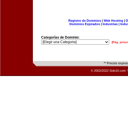
Registro de Dominios
|
Web Hosting
|
D
Dominios Expirados
|
Industrias
|
Indu
Categorías de Dominio:
[Pág. princi
** Precios expre
© 2002/2022 Solo10.com