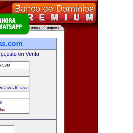
as.com
 puesto en Venta
S.COM
esiones y Empleo
om
tas