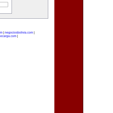
om
|
negociosbolivia.com
|
decarga.com
|