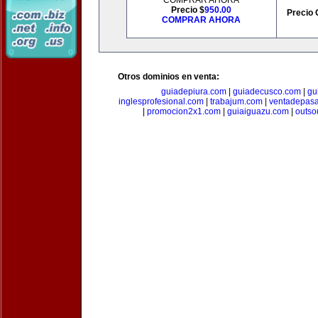
COMPRAR AHORA
Precio $
950.00
Precio 
COMPRAR AHORA
Otros dominios en venta:
guiadepiura.com
|
guiadecusco.com
|
gu
inglesprofesional.com
|
trabajum.com
|
ventadepasa
|
promocion2x1.com
|
guiaiguazu.com
|
outso