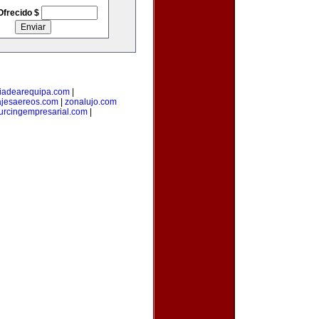
Ofrecido $
iadearequipa.com
|
jesaereos.com
|
zonalujo.com
urcingempresarial.com
|