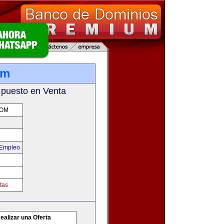
om
 puesto en Venta
COM
 Empleo
tas
ealizar una Oferta