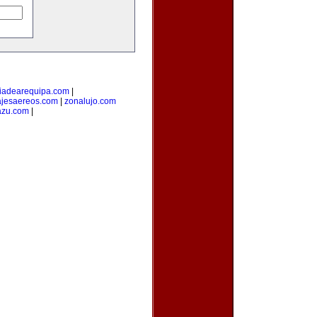
iadearequipa.com
|
jesaereos.com
|
zonalujo.com
azu.com
|