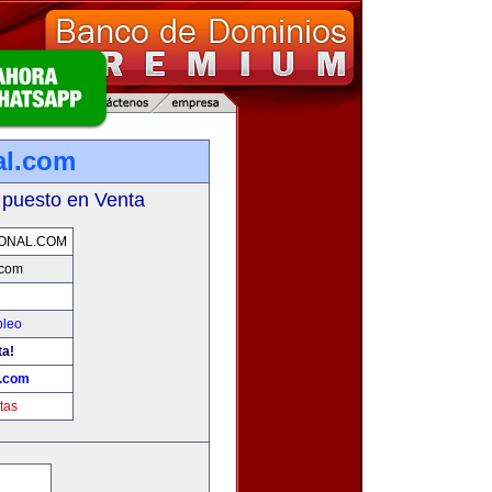
al.com
 puesto en Venta
ONAL.COM
.com
pleo
ta!
l.com
tas