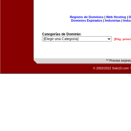
Registro de Dominios
|
Web Hosting
|
D
Dominios Expirados
|
Industrias
|
Indu
Categorías de Dominio:
[Pág. princi
** Precios expre
© 2002/2022 Solo10.com