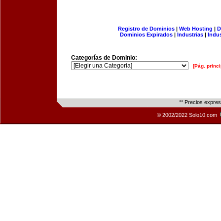
Registro de Dominios
|
Web Hosting
|
D
Dominios Expirados
|
Industrias
|
Indu
Categorías de Dominio:
[Pág. princi
** Precios expre
© 2002/2022 Solo10.com