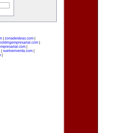
om
|
zonadeideas.com
|
holdingempresarial.com
|
empresarial.com
|
m
|
sueloenventa.com
|
m
|