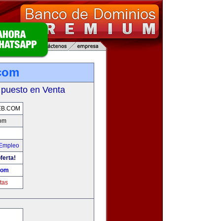
com
 puesto en Venta
EB.COM
com
 Empleo
ferta!
com
tas