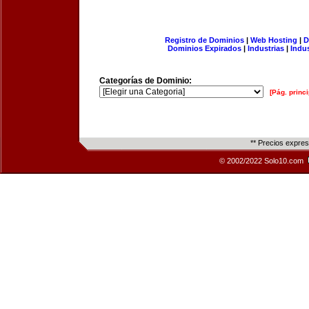
Registro de Dominios
|
Web Hosting
|
D
Dominios Expirados
|
Industrias
|
Indu
Categorías de Dominio:
[Pág. princi
** Precios expre
© 2002/2022 Solo10.com