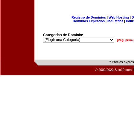
Registro de Dominios
|
Web Hosting
|
D
Dominios Expirados
|
Industrias
|
Indu
Categorías de Dominio:
[Pág. princi
** Precios expre
© 2002/2022 Solo10.com