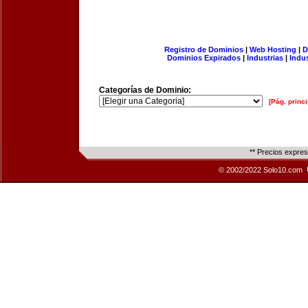
Registro de Dominios
|
Web Hosting
|
D
Dominios Expirados
|
Industrias
|
Indu
Categorías de Dominio:
[Pág. princi
** Precios expre
© 2002/2022 Solo10.com