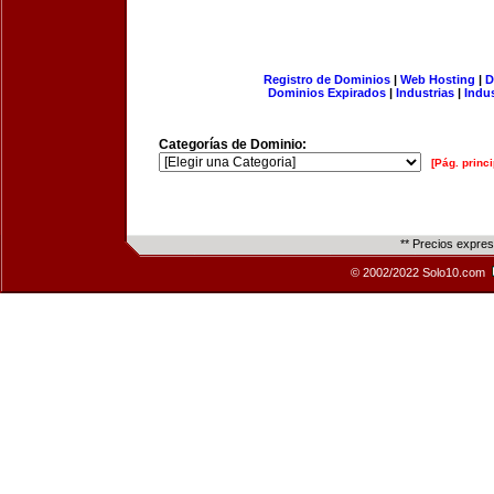
Registro de Dominios
|
Web Hosting
|
D
Dominios Expirados
|
Industrias
|
Indu
Categorías de Dominio:
[Pág. princi
** Precios expre
© 2002/2022 Solo10.com