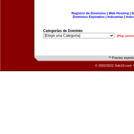
Registro de Dominios
|
Web Hosting
|
D
Dominios Expirados
|
Industrias
|
Indu
Categorías de Dominio:
[Pág. princi
** Precios expre
© 2002/2022 Solo10.com