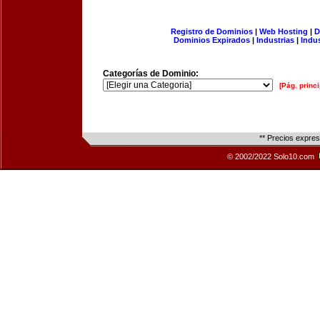
Registro de Dominios
|
Web Hosting
|
D
Dominios Expirados
|
Industrias
|
Indu
Categorías de Dominio:
[Pág. princi
** Precios expre
© 2002/2022 Solo10.com