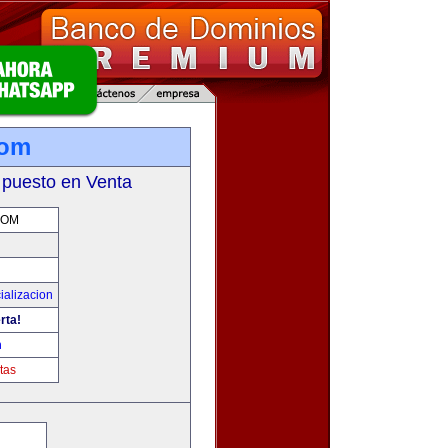
com
 puesto en Venta
COM
ializacion
rta!
m
tas