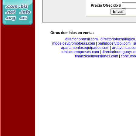
Precio Ofrecido $
Otros dominios en venta:
directoriobrasil.com
|
directoriotecnologic
modelosypromotoras.com
|
partidodefutbol.com
|
s
apartamentosequipados.com
|
areaventas.c
contactoempresas.com
|
directoriouruguay.c
finanzaseinversiones.com
|
concurso