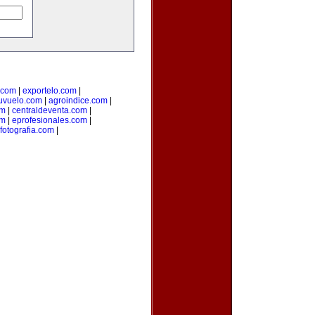
o.com
|
exportelo.com
|
uvuelo.com
|
agroindice.com
|
om
|
centraldeventa.com
|
om
|
eprofesionales.com
|
fotografia.com
|