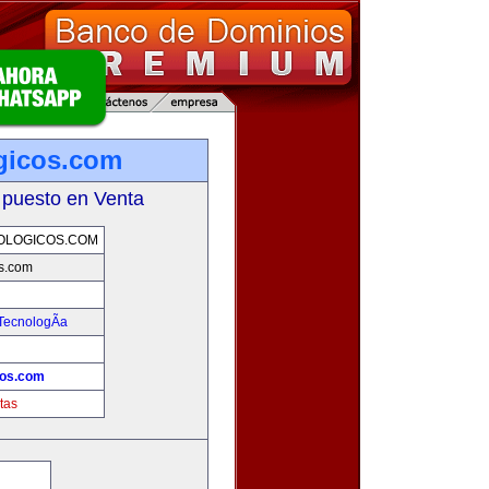
gicos.com
 puesto en Venta
OLOGICOS.COM
os.com
TecnologÃ­a
cos.com
tas