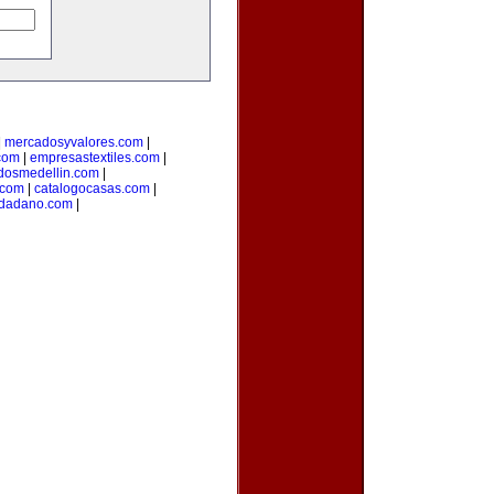
|
mercadosyvalores.com
|
.com
|
empresastextiles.com
|
adosmedellin.com
|
.com
|
catalogocasas.com
|
udadano.com
|