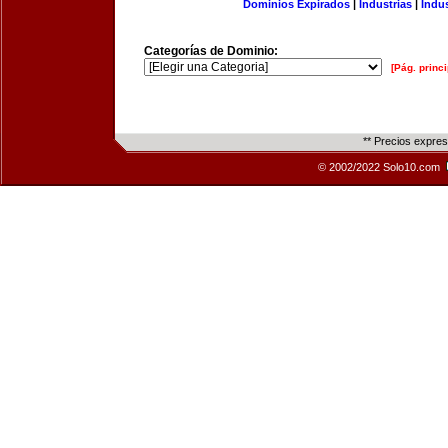
Dominios Expirados
|
Industrias
|
Indu
Categorías de Dominio:
[Pág. princi
** Precios expre
© 2002/2022 Solo10.com