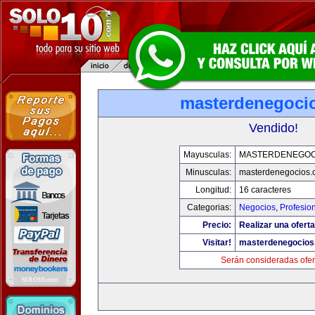
masterdenegoci
Vendido!
Mayusculas:
MASTERDENEGOC
Minusculas:
masterdenegocios.
Longitud:
16 caracteres
Categorias:
Negocios
,
Profesio
Precio:
Realizar una oferta
Visitar!
masterdenegocios
Serán consideradas ofer