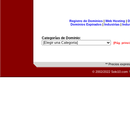
Registro de Dominios
|
Web Hosting
|
D
Dominios Expirados
|
Industrias
|
Indu
Categorías de Dominio:
[Pág. princi
** Precios expre
© 2002/2022 Solo10.com