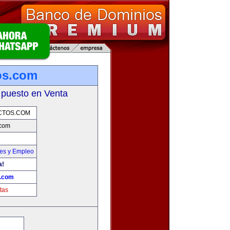
os.com
 puesto en Venta
CTOS.COM
.com
nes y Empleo
a!
s.com
tas