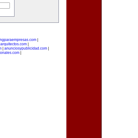
ingparaempresas.com
|
arquitectos.com
|
m
|
anunciosypublicidad.com
|
ionales.com
|