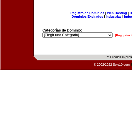
Registro de Dominios
|
Web Hosting
|
D
Dominios Expirados
|
Industrias
|
Indu
Categorías de Dominio:
[Pág. princi
** Precios expre
© 2002/2022 Solo10.com