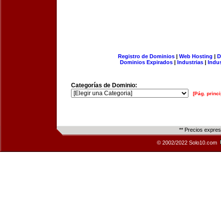
Registro de Dominios
|
Web Hosting
|
D
Dominios Expirados
|
Industrias
|
Indu
Categorías de Dominio:
[Pág. princi
** Precios expre
© 2002/2022 Solo10.com