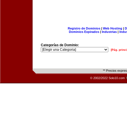
Registro de Dominios
|
Web Hosting
|
D
Dominios Expirados
|
Industrias
|
Indu
Categorías de Dominio:
[Pág. princi
** Precios expre
© 2002/2022 Solo10.com