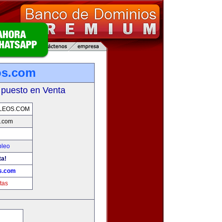
os.com
 puesto en Venta
LEOS.COM
s.com
pleo
ta!
s.com
tas