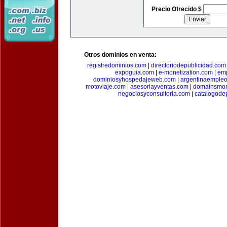
Precio Ofrecido $
Otros dominios en venta:
registredominios.com
|
directoriodepublicidad.com
expoguia.com
|
e-monetization.com
|
emp
dominiosyhospedajeweb.com
|
argentinaemple
motoviaje.com
|
asesoriayventas.com
|
domainsmon
negociosyconsultoria.com
|
catalogode