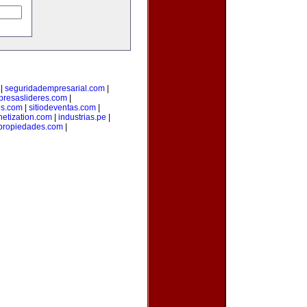
|
seguridadempresarial.com
|
resaslideres.com
|
os.com
|
sitiodeventas.com
|
etization.com
|
industrias.pe
|
propiedades.com
|