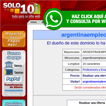
argentinaemple
El dueño de este dominio lo ha
Mayusculas:
ARGENTINAEMP
Minusculas:
argentinaempleo
Longitud:
16 caracteres
Categorias:
Profesiones y Em
Precio:
Realizar una ofer
Visitar!
argentinaempleo
Serán consideradas ofer
Realizar una Oferta