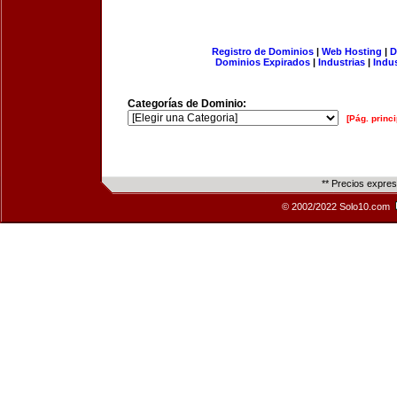
Registro de Dominios
|
Web Hosting
|
D
Dominios Expirados
|
Industrias
|
Indu
Categorías de Dominio:
[Pág. princi
** Precios expre
© 2002/2022 Solo10.com