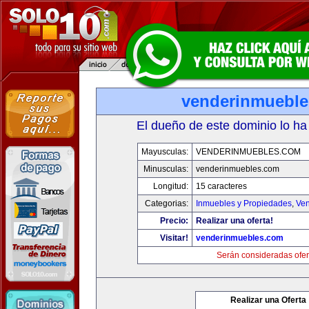
venderinmuebl
El dueño de este dominio lo ha
Mayusculas:
VENDERINMUEBLES.COM
Minusculas:
venderinmuebles.com
Longitud:
15 caracteres
Categorias:
Inmuebles y Propiedades
,
Ven
Precio:
Realizar una oferta!
Visitar!
venderinmuebles.com
Serán consideradas ofer
Realizar una Oferta