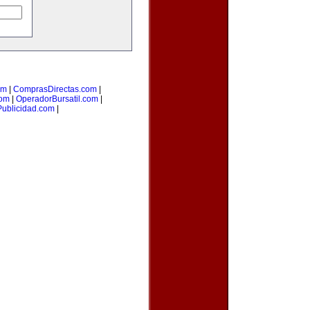
om
|
ComprasDirectas.com
|
com
|
OperadorBursatil.com
|
Publicidad.com
|