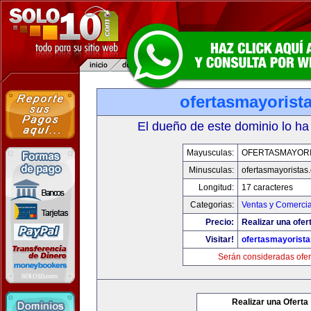
ofertasmayorist
El dueño de este dominio lo ha
Mayusculas:
OFERTASMAYORI
Minusculas:
ofertasmayoristas
Longitud:
17 caracteres
Categorias:
Ventas y Comercia
Precio:
Realizar una ofer
Visitar!
ofertasmayorist
Serán consideradas ofer
Realizar una Oferta