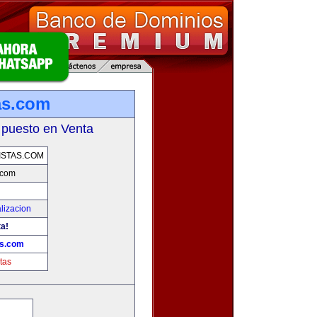
as.com
 puesto en Venta
STAS.COM
.com
lizacion
ta!
as.com
tas