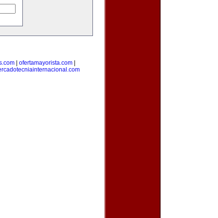
s.com
|
ofertamayorista.com
|
rcadotecniainternacional.com