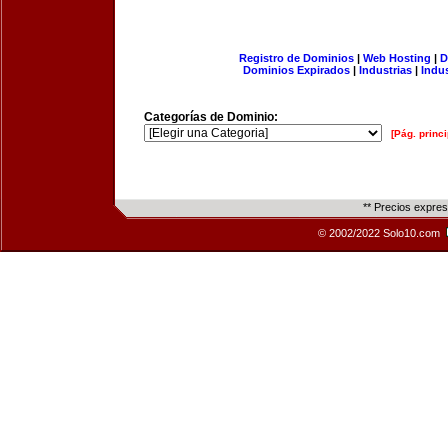
Registro de Dominios
|
Web Hosting
|
D
Dominios Expirados
|
Industrias
|
Indu
Categorías de Dominio:
[Pág. princi
** Precios expre
© 2002/2022 Solo10.com