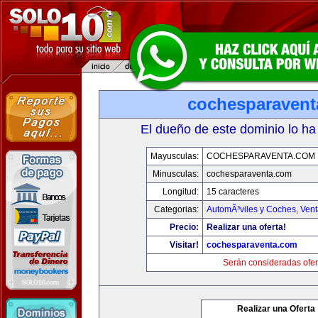
cochesparaven
El dueño de este dominio lo ha
Mayusculas:
COCHESPARAVENTA.COM
Minusculas:
cochesparaventa.com
Longitud:
15 caracteres
Categorias:
AutomÃ³viles y Coches
,
Vent
Precio:
Realizar una oferta!
Visitar!
cochesparaventa.com
Serán consideradas ofer
Realizar una Oferta