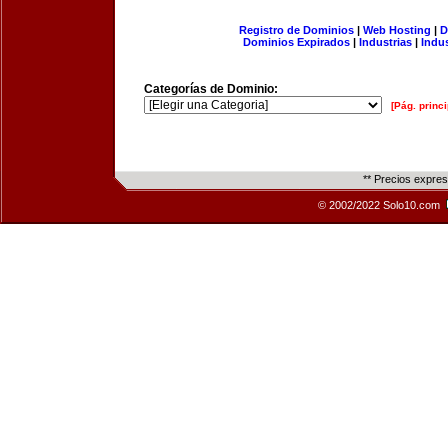
Registro de Dominios
|
Web Hosting
|
D
Dominios Expirados
|
Industrias
|
Indu
Categorías de Dominio:
[Pág. princi
** Precios expre
© 2002/2022 Solo10.com