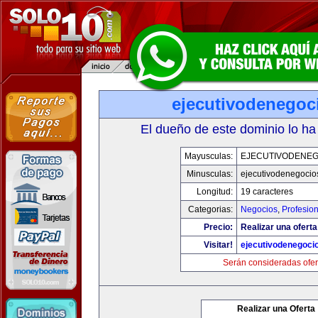
ejecutivodenegoc
El dueño de este dominio lo ha
Mayusculas:
EJECUTIVODENEG
Minusculas:
ejecutivodenegocio
Longitud:
19 caracteres
Categorias:
Negocios
,
Profesio
Precio:
Realizar una oferta
Visitar!
ejecutivodenegoci
Serán consideradas ofer
Realizar una Oferta