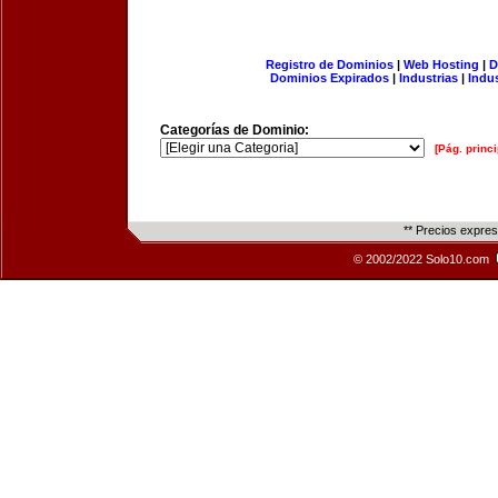
Registro de Dominios
|
Web Hosting
|
D
Dominios Expirados
|
Industrias
|
Indu
Categorías de Dominio:
[Pág. princi
** Precios expre
© 2002/2022 Solo10.com