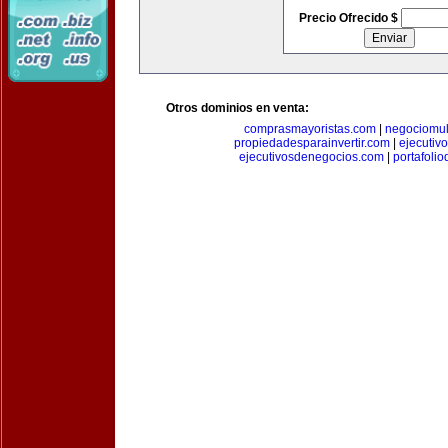
Precio Ofrecido $
Otros dominios en venta:
comprasmayoristas.com
|
negociomul
propiedadesparainvertir.com
|
ejecutiv
ejecutivosdenegocios.com
|
portafoli