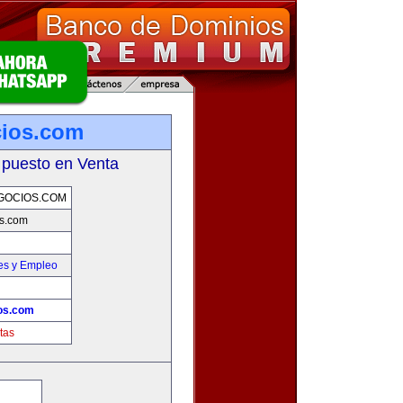
cios.com
 puesto en Venta
GOCIOS.COM
s.com
es y Empleo
os.com
tas