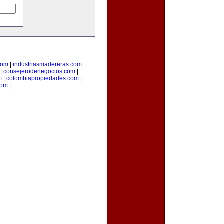
com
|
industriasmadereras.com
|
consejerodenegocios.com
|
m
|
colombiapropiedades.com
|
com
|