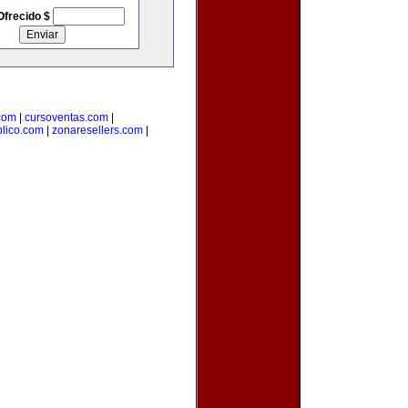
Ofrecido $
com
|
cursoventas.com
|
blico.com
|
zonaresellers.com
|