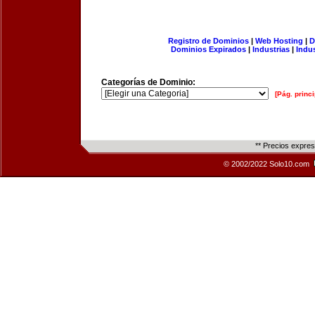
Registro de Dominios
|
Web Hosting
|
D
Dominios Expirados
|
Industrias
|
Indu
Categorías de Dominio:
[Pág. princi
** Precios expre
© 2002/2022 Solo10.com