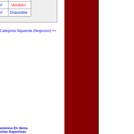
ar!
Vendido!
ar!
Disponible
Categoria Siguiente (Negocios) >>
ominios En Venta
strias Argentinas