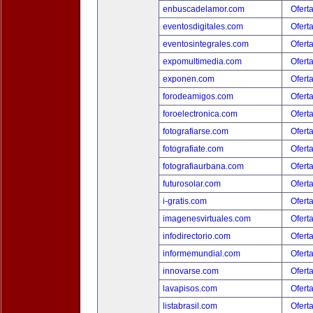
enbuscadelamor.com
Ofert
eventosdigitales.com
Ofert
eventosintegrales.com
Ofert
expomultimedia.com
Ofert
exponen.com
Ofert
forodeamigos.com
Ofert
foroelectronica.com
Ofert
fotografiarse.com
Ofert
fotografiate.com
Ofert
fotografiaurbana.com
Ofert
futurosolar.com
Ofert
i-gratis.com
Ofert
imagenesvirtuales.com
Ofert
infodirectorio.com
Ofert
informemundial.com
Ofert
innovarse.com
Ofert
lavapisos.com
Ofert
listabrasil.com
Ofert