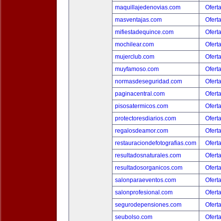
maquillajedenovias.com
Ofert
masventajas.com
Ofert
mifiestadequince.com
Ofert
mochilear.com
Ofert
mujerclub.com
Ofert
muyfamoso.com
Ofert
normasdeseguridad.com
Ofert
paginacentral.com
Ofert
pisosatermicos.com
Ofert
protectoresdiarios.com
Ofert
regalosdeamor.com
Ofert
restauraciondefotografias.com
Ofert
resultadosnaturales.com
Ofert
resultadosorganicos.com
Ofert
salonparaeventos.com
Ofert
salonprofesional.com
Ofert
segurodepensiones.com
Ofert
seubolso.com
Ofert