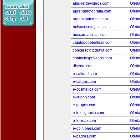
alquilerdevideos.com
Ofert
aprendafotografia.com
Ofert
argentinateamo.com
Ofert
bolsasecologicas.com
Ofert
buscamascotas.com
Ofert
catalogodebelleza.com
Ofert
concursofotografia.com
Ofert
contactosprivados.com
Ofert
disertar.com
Ofert
e-calidad.com
Ofert
e-cargas.com
Ofert
e-cosmetica.com
Ofert
e-cupon.com
Ofert
e-grupos.com
Ofert
e-inteligencia.com
Ofert
e-Kiosco.com
Ofert
e-opiniones.com
Ofert
e-padres.com
Ofert