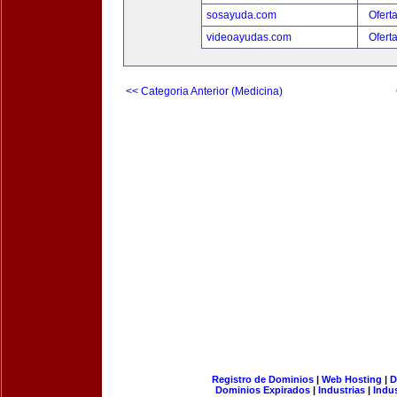
sosayuda.com
Ofert
videoayudas.com
Ofert
<< Categoria Anterior (Medicina)
Registro de Dominios
|
Web Hosting
|
D
Dominios Expirados
|
Industrias
|
Indu